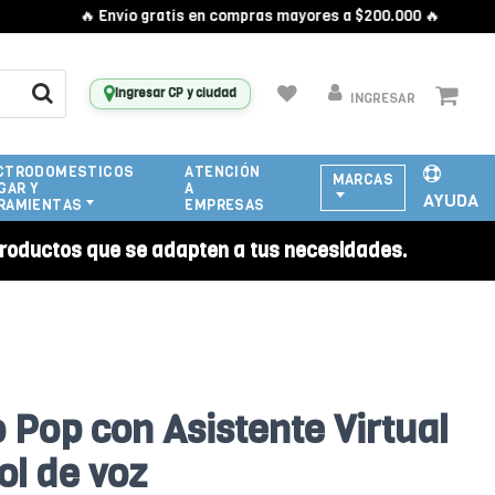
🔥 Envío gratis en compras mayores a $200.000 🔥
Ingresar CP y ciudad
INGRESAR
CTRODOMESTICOS
ATENCIÓN
MARCAS
GAR Y
A
AYUDA
RAMIENTAS
EMPRESAS
roductos que se adapten a tus necesidades.
Pop con Asistente Virtual
ol de voz