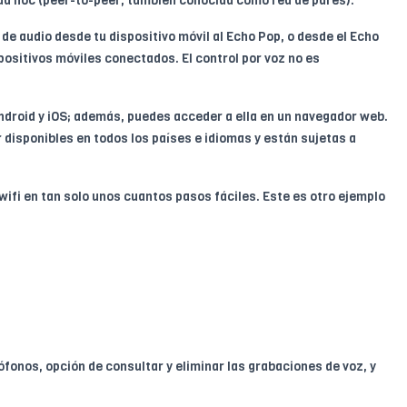
 ad hoc (peer-to-peer, también conocida como red de pares).
 de audio desde tu dispositivo móvil al Echo Pop, o desde el Echo
spositivos móviles conectados. El control por voz no es
 Android y iOS; además, puedes acceder a ella en un navegador web.
r disponibles en todos los países e idiomas y están sujetas a
wifi en tan solo unos cuantos pasos fáciles. Este es otro ejemplo
fonos, opción de consultar y eliminar las grabaciones de voz, y