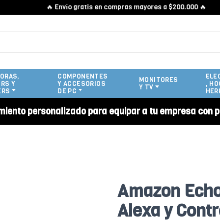
🔥 Envío gratis en compras mayores a $200.000 🔥
ORAS,
COMPONENTES
ELE
MONITORES
RS Y
Y ACCESORIOS
, HO
Y TV
ERS
DE PC
HER
miento personalizado para equipar a tu empresa con p
Amazon Echo 
Alexa y Contr