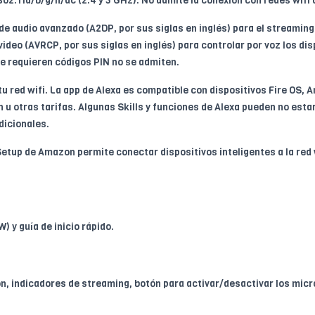
802.11a/b/g/n/ac (2.4 y 5 GHz). No admite la conexión con redes wifi
de audio avanzado (A2DP, por sus siglas en inglés) para el streaming
video (AVRCP, por sus siglas en inglés) para controlar por voz los di
e requieren códigos PIN no se admiten.
tu red wifi. La app de Alexa es compatible con dispositivos Fire OS,
n u otras tarifas. Algunas Skills y funciones de Alexa pueden no esta
dicionales.
Setup de Amazon permite conectar dispositivos inteligentes a la red 
) y guía de inicio rápido.
n, indicadores de streaming, botón para activar/desactivar los micró