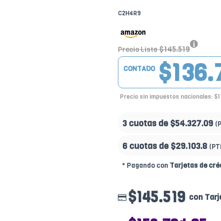
C2H4R9
$145.519
Precio Lista
$136.
CONTADO
Precio sin impuestos nacionales: $
3 cuotas de
$54.327.09
(
6 cuotas de
$29.103.8
(PT
* Pagando con
Tarjetas de cré
$145.519
con Tarj