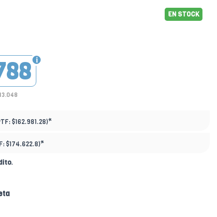
EN STOCK
788
113.048
*
PTF:
$162.981.28)
*
F:
$174.622.8)
dito
.
eta