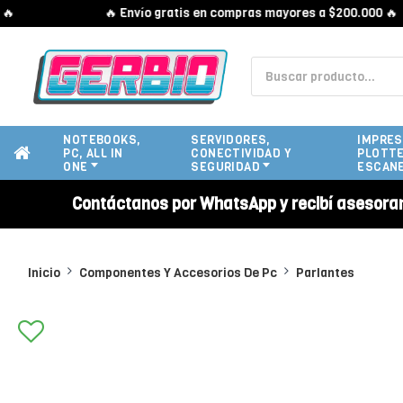
🔥 Envío gratis en compras mayores a $200.000 🔥
NOTEBOOKS,
SERVIDORES,
IMPRES
PC, ALL IN
CONECTIVIDAD Y
PLOTTE
ONE
SEGURIDAD
ESCAN
Contáctanos por WhatsApp y recibí asesora
Inicio
Componentes Y Accesorios De Pc
Parlantes