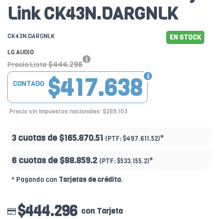
Link CK43N.DARGNLK
CK43N.DARGNLK
EN STOCK
LG AUDIO
$444.296
Precio Lista
$417.638
CONTADO
Precio sin impuestos nacionales: $289.103
3 cuotas de
$165.870.51
*
(PTF:
$497.611.52)
6 cuotas de
$88.859.2
*
(PTF:
$533.155.2)
* Pagando con
Tarjetas de crédito
.
$444.296
con Tarjeta