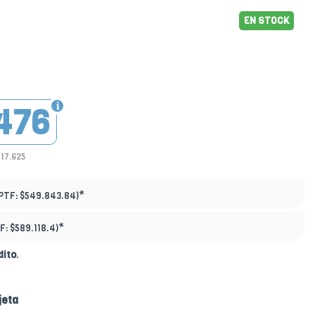
EN STOCK
476
417.625
*
PTF:
$549.843.84)
*
F:
$589.118.4)
dito
.
jeta