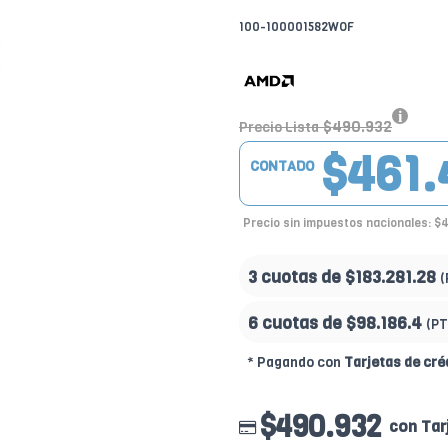
100-100001582WOF
$490.932
Precio Lista
$461.
CONTADO
Precio sin impuestos nacionales: $
3 cuotas de
$183.281.28
(
6 cuotas de
$98.186.4
(PT
* Pagando con
Tarjetas de cré
$490.932
con Tar