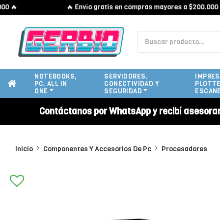

🔥 Envío gratis en compras mayores a $200.000 🔥
NOTEBOOKS,
SERVIDORES,
IMPRES
PC, ALL IN
CONECTIVIDAD Y
PLOTTE
ONE
SEGURIDAD
ESCAN
Contáctanos por WhatsApp y recibí asesora
Inicio
Componentes Y Accesorios De Pc
Procesadores