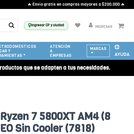
🔥 Envío gratis en compras mayores a $200.000 🔥
Ingresar CP y ciudad
INGRESAR
CTRODOMESTICOS
ATENCIÓN
MARCAS
GAR Y
A
AYUDA
RAMIENTAS
EMPRESAS
roductos que se adapten a tus necesidades.
 Ryzen 7 5800XT AM4 (8
EO Sin Cooler (7818)