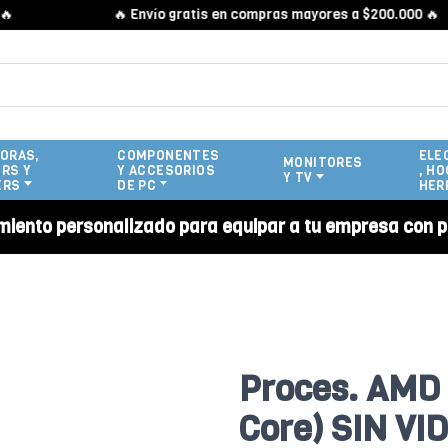
🔥 Envío gratis en compras mayores a $200.000 🔥
ORAS,
COMPONENTES
ELE
MONITORES
RS Y
Y ACCESORIOS
, HO
Y TV
ERS
DE PC
HER
miento personalizado para equipar a tu empresa con p
Proces. AMD
Core) SIN VID