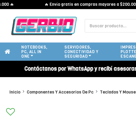
🔥 Envío gratis en compras mayores a $200.000 🔥
NOTEBOOKS,
SERVIDORES,
IMPRES
PC, ALL IN
CONECTIVIDAD Y
PLOTTE
ONE
SEGURIDAD
ESCAN
Contáctanos por WhatsApp y recibí asesora
Inicio
Componentes Y Accesorios De Pc
Teclados Y Mouse