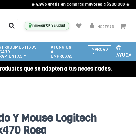
🔥 Envío gratis en compras mayores a $200.000 🔥
Ingresar CP y ciudad
INGRESAR
CTRODOMESTICOS
ATENCIÓN
MARCAS
GAR Y
A
AYUDA
RAMIENTAS
EMPRESAS
roductos que se adapten a tus necesidades.
do Y Mouse Logitech
k470 Rosa