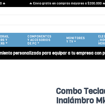
🔥 Envío gratis en compras mayores a $200.000 🔥
ORAS,
COMPONENTES
ELE
MONITORES
RS Y
Y ACCESORIOS
, HO
Y TV
ERS
DE PC
HER
miento personalizado para equipar a tu empresa con p
Combo Tecla
Inalámbro M