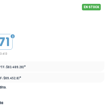
EN STOCK
71
63.413
*
PTF:
$83.489.28)
*
F:
$89.452.8)
dito
.
ta