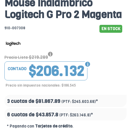
Mouse Inalámbrico
Logitech G Pro 2 Magenta
910-007308
EN STOCK
$219.289
Precio Lista
$206.132
CONTADO
Precio sin impuestos nacionales: $186.545
3 cuotas de
$81.867.89
*
(PTF:
$245.603.68)
6 cuotas de
$43.857.8
*
(PTF:
$263.146.8)
* Pagando con
Tarjetas de crédito
.