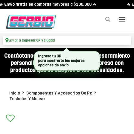
 Envío gratis en compras mayores a $200.000 🔥
🔥 E
Enviar a
Ingresar CP y ciudad
Contáctanos por WhatsApp y recibí asesoramiento
Ingresa tu CP
personalizado para equipar a tu empresa con
para mostrarte las mejores
opciones de envío.
productos que se adapten a tus necesidades.
Inicio
Componentes Y Accesorios De Pc
Teclados Y Mouse