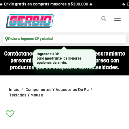
 Envío gratis en compras mayores a $200.000 🔥
🔥 E
Enviar a
Ingresar CP y ciudad
Contáctanos por WhatsApp y recibí asesoramiento
Ingresa tu CP
personalizado para equipar a tu empresa con
para mostrarte las mejores
opciones de envío.
productos que se adapten a tus necesidades.
Inicio
Componentes Y Accesorios De Pc
Teclados Y Mouse