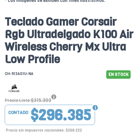
* Las imágenes se exhiben con fines ilustrativos.
Teclado Gamer Corsair
Rgb Ultradelgado K100 Air
Wireless Cherry Mx Ultra
Low Profile
CH-913A01U-NA
EN STOCK
$315.303
Precio Lista
$296.385
CONTADO
Precio sin impuestos nacionales: $268.222