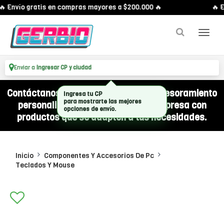
 Envío gratis en compras mayores a $200.000 🔥
🔥 E
Enviar a
Ingresar CP y ciudad
Contáctanos por WhatsApp y recibí asesoramiento
Ingresa tu CP
para mostrarte las mejores
personalizado para equipar a tu empresa con
opciones de envío.
productos que se adapten a tus necesidades.
Inicio
Componentes Y Accesorios De Pc
Teclados Y Mouse