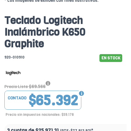
* Las imágenes se exhiben con fines ilustrativos.
Teclado Logitech
Inalámbrico K650
Graphite
920-010910
EN STOCK
$69.566
Precio Lista
$65.392
CONTADO
Precio sin impuestos nacionales: $59.178
3 cuotas de
$25.971.31
*
(PTF:
$77.913.92)