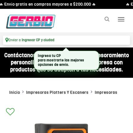
 Envío gratis en compras mayores a $200.000 🔥
🔥 En
Enviar a
Ingresar CP y ciudad
Contáctanos por WhatsApp y recibí asesoramiento
personalizado para equipar a tu empresa con
productos que se adapten a tus necesidades.
Inicio
Impresoras Plotters Y Escaners
Impresoras