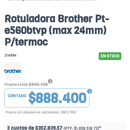
Rotuladora Brother Pt-
e560btvp (max 24mm)
P/termoc
214894
EN STOCK
$945.106
Precio Lista
$888.400
CONTADO
Precio sin impuestos nacionales: $803.982
3 cuotas de
$352.839.57
*
(PTF:
$1.058.518.72)