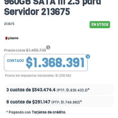
960GB SATA III 2.5 para
Servidor 213675
213675
EN STOCK
$1.455.735
Precio Lista
$1.368.391
CONTADO
Precio sin impuestos nacionales: $1.238.363
3 cuotas de
$543.474.4
*
(PTF:
$1.630.423.2)
6 cuotas de
$291.147
*
(PTF:
$1.746.882)
* Pagando con
Tarjetas de crédito
.