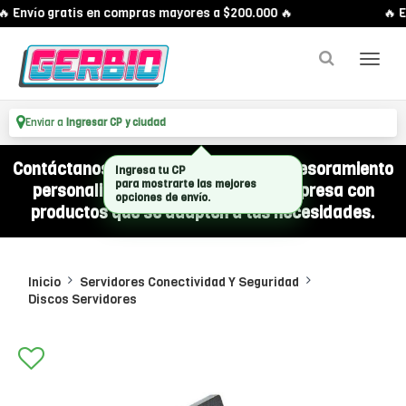
 Envío gratis en compras mayores a $200.000 🔥
🔥 E
Enviar a
Ingresar CP y ciudad
Contáctanos por WhatsApp y recibí asesoramiento
Ingresa tu CP
personalizado para equipar a tu empresa con
para mostrarte las mejores
opciones de envío.
productos que se adapten a tus necesidades.
Inicio
Servidores Conectividad Y Seguridad
Discos Servidores