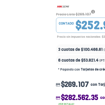
$269.107
Precio Lista
$252.
CONTADO
Precio sin impuestos nacionales: $
3 cuotas de
$100.466.61
6 cuotas de
$53.821.4
(PT
* Pagando con
Tarjetas de cré
$269.107
con Tarj
$282.562.35
co
¡VER DETALLE!