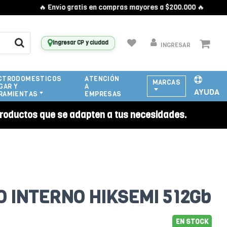
🔥 Envío gratis en compras mayores a $200.000 🔥
Ingresar CP y ciudad
INGRESAR
CTRODOMESTICOS
ATENCIÓN
MARCAS
GAR Y
A
AYUDA
RAMIENTAS
EMPRESAS
roductos que se adapten a tus necesidades.
O INTERNO HIKSEMI 512Gb
EN STOCK