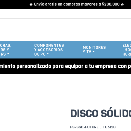
🔥 Envío gratis en compras mayores a $200.000 🔥
ORAS,
COMPONENTES
ELE
MONITORES
RS Y
Y ACCESORIOS
, HO
Y TV
ERS
DE PC
HER
miento personalizado para equipar a tu empresa con p
DISCO SÓLID
HS-SSD-FUTURE LITE 512G