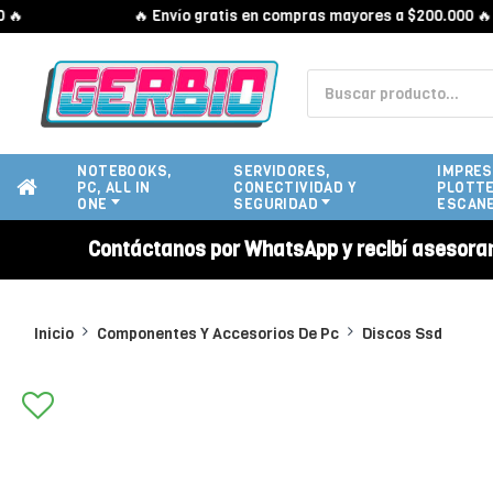
🔥 Envío gratis en compras mayores a $200.000 🔥
NOTEBOOKS,
SERVIDORES,
IMPRES
PC, ALL IN
CONECTIVIDAD Y
PLOTTE
ONE
SEGURIDAD
ESCAN
Contáctanos por WhatsApp y recibí asesora
Inicio
Componentes Y Accesorios De Pc
Discos Ssd