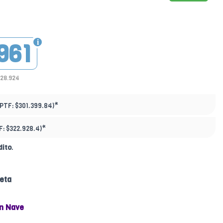
961
228.924
*
(PTF:
$301.399.84)
*
F:
$322.928.4)
dito
.
eta
n Nave