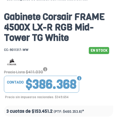
Gabinete Corsair FRAME
4500X LX-R RGB Mid-
Tower TG White
CC-9011317-WW
EN STOCK
$411.030
Precio Lista
$386.368
CONTADO
Precio sin impuestos nacionales: $349.654
3 cuotas de
$153.451.2
*
(PTF:
$460.353.6)