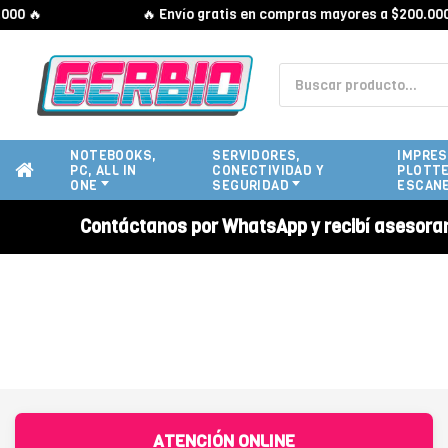
0 🔥
🔥 Envío gratis en compras mayores a $200.000 
NOTEBOOKS,
SERVIDORES,
IMPRES
PC, ALL IN
CONECTIVIDAD Y
PLOTTE
ONE
SEGURIDAD
ESCAN
Contáctanos por WhatsApp y recibí asesora
ATENCIÓN ONLINE