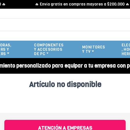

🔥 Envío gratis en compras mayores a $200.000 🔥
ORAS,
COMPONENTES
ELE
MONITORES
RS Y
Y ACCESORIOS
, HO
Y TV
ERS
DE PC
HER
miento personalizado para equipar a tu empresa con p
Artículo no disponible
ATENCIÓN A EMPRESAS