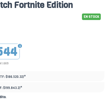
ch Fortnite Edition
EN STOCK
544
41.669
*
PTF:
$186.520.32)
*
F:
$199.843.2)
dito
.