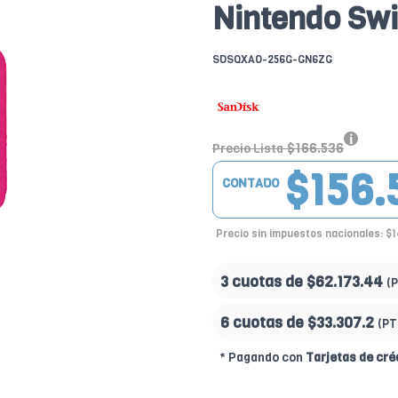
Nintendo Swit
SDSQXAO-256G-GN6ZG
$166.536
Precio Lista
$156.
CONTADO
Precio sin impuestos nacionales: $1
3 cuotas de
$62.173.44
(
6 cuotas de
$33.307.2
(PT
* Pagando con
Tarjetas de cré