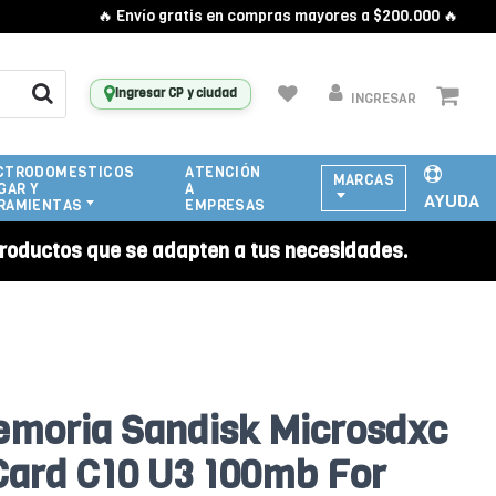
🔥 Envío gratis en compras mayores a $200.000 🔥
Ingresar CP y ciudad
INGRESAR
CTRODOMESTICOS
ATENCIÓN
MARCAS
GAR Y
A
AYUDA
RAMIENTAS
EMPRESAS
roductos que se adapten a tus necesidades.
emoria Sandisk Microsdxc
Card C10 U3 100mb For