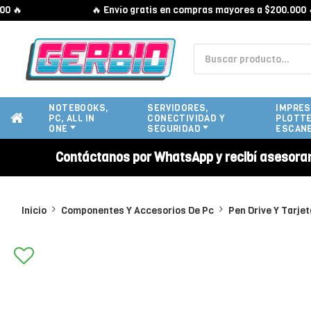
🔥 Envío gratis en compras mayores a $200.000 🔥
NOTEBOOKS,
SERVIDORES,
IMPRES
PC, ALL IN
CONECTIVIDAD Y
PLOTTE
ONE
SEGURIDAD
ESCAN
Contáctanos por WhatsApp y recibí asesora
Inicio
Componentes Y Accesorios De Pc
Pen Drive Y Tarje