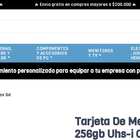
🔥 Envío gratis en compras mayores a $200.000 🔥
ORAS,
COMPONENTES
ELE
MONITORES
RS Y
Y ACCESORIOS
, HO
Y TV
ERS
DE PC
HER
miento personalizado para equipar a tu empresa con p
tas Sd
Tarjeta De M
256gb Uhs-i 