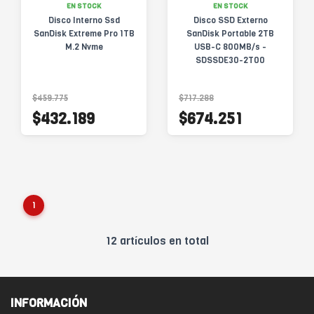
EN STOCK
EN STOCK
Disco Interno Ssd
Disco SSD Externo
SanDisk Extreme Pro 1TB
SanDisk Portable 2TB
M.2 Nvme
USB-C 800MB/s -
SDSSDE30-2T00
$459.775
$717.288
$432.189
$674.251
1
12 artículos en total
INFORMACIÓN