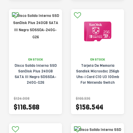
EN STOCK
EN STOCK
Disco Solido Interno SSD
Tarjeta De Memoria
SanDisk Plus 240GB
Sandisk Microsdxc 256gb
SATA III Negro SDSSDA-
Uhs-i Card C10 U3 100mb
240G-G26
For Nintendo Switch
Fortnite Edition
$124.008
$166.536
$116.568
$156.544