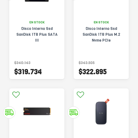
EN STOCK
EN STOCK
Disco Interno Ssd
Disco Interno Ssd
SanDisk 1TB Plus SATA
SanDisk 1TB Plus M.2
III
Nvme PCIe
$340.143
$343.505
$319.734
$322.895