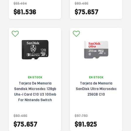
$65.464
$80.486
$61.536
$75.657
EN STOCK
EN STOCK
Tarjeta De Memoria
Tarjeta de Memoria
Sandisk Microsdxc 128gb
SanDisk Ultra Microsdxc
Uhs-i Card C10 U3 100mb
256GB C10
For Nintendo Switch
Fortnite Edition
$80.486
$97.793
$75.657
$91.925