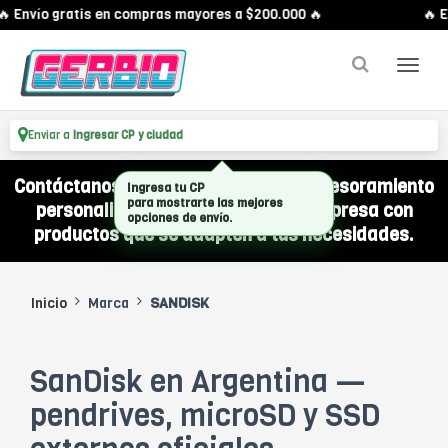
 Envío gratis en compras mayores a $200.000 🔥
🔥 E
Enviar a
Ingresar CP y ciudad
Contáctanos por WhatsApp y recibí asesoramiento
personalizado para equipar a tu empresa con
productos que se adapten a tus necesidades.
Inicio
Marca
SANDISK
SanDisk en Argentina —
pendrives, microSD y SSD