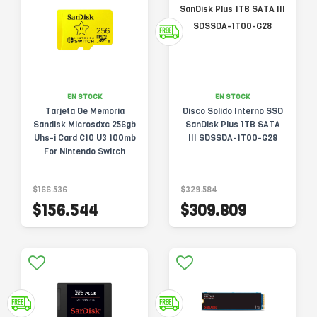
EN STOCK
EN STOCK
Tarjeta De Memoria
Disco Solido Interno SSD
Sandisk Microsdxc 256gb
SanDisk Plus 1TB SATA
Uhs-i Card C10 U3 100mb
III SDSSDA-1T00-G28
For Nintendo Switch
Mario Bros Edition
$166.536
$329.584
$156.544
$309.809