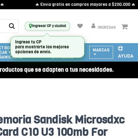
🔥 Envío gratis en compras mayores a $200.000 🔥
Ingresar CP y ciudad
INGRESAR
CTRODOMESTICOS
ATENCIÓN
MARCAS
GAR Y
A
AYUDA
RAMIENTAS
EMPRESAS
roductos que se adapten a tus necesidades.
emoria Sandisk Microsdxc
Card C10 U3 100mb For