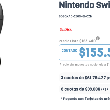
Nintendo Swi
SDSQXAO-256G-GNCZN
$165.440
Precio Lista
$155.
CONTADO
Precio sin impuestos nacionales: $
3 cuotas de
$61.764.27
(
6 cuotas de
$33.088
(PTF:
* Pagando con
Tarjetas de cré