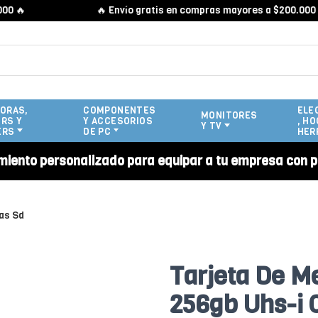
🔥 Envío gratis en compras mayores a $200.000 🔥
ORAS,
COMPONENTES
ELE
MONITORES
RS Y
Y ACCESORIOS
, HO
Y TV
ERS
DE PC
HER
miento personalizado para equipar a tu empresa con p
tas Sd
Tarjeta De M
256gb Uhs-i 