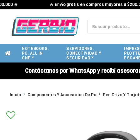
 🔥
🔥 Envío gratis en compras mayores a $200.000 🔥
NOTEBOOKS,
SERVIDORES,
IMPRES
PC, ALL IN
CONECTIVIDAD Y
PLOTTE
ONE
SEGURIDAD
ESCAN
Contáctanos por WhatsApp y recibí asesora
Inicio
Componentes Y Accesorios De Pc
Pen Drive Y Tarje