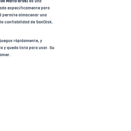
ón Mario Bros)
es una
obada específicamente para
GB permite almacenar una
la confiabilidad de SanDisk.
 juegos rápidamente, y
a y queda lista para usar. Su
gamer.