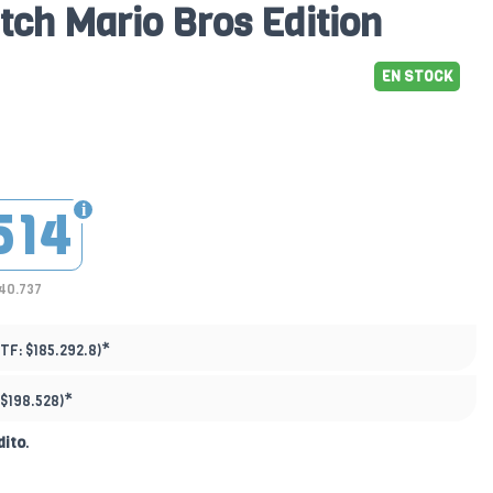
tch Mario Bros Edition
EN STOCK
514
140.737
*
PTF:
$185.292.8)
*
$198.528)
dito
.