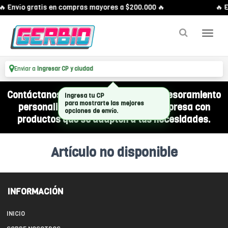
🔥 Envío gratis en compras mayores a $200.000 🔥
🔥 E
Enviar a
Ingresar CP y ciudad
Contáctanos por WhatsApp y recibí asesoramiento
Ingresa tu CP
para mostrarte las mejores
personalizado para equipar a tu empresa con
opciones de envío.
productos que se adapten a tus necesidades.
Artículo no disponible
INFORMACIÓN
INICIO