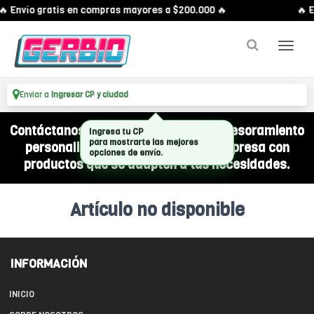
🔥 Envío gratis en compras mayores a $200.000 🔥
🔥 E
Enviar a
Ingresar CP y ciudad
Contáctanos por WhatsApp y recibí asesoramiento
Ingresa tu CP
para mostrarte las mejores
personalizado para equipar a tu empresa con
opciones de envío.
productos que se adapten a tus necesidades.
Artículo no disponible
INFORMACIÓN
INICIO