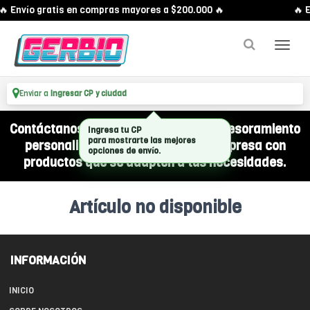
🔥 Envío gratis en compras mayores a $200.000 🔥
🔥 E
Enviar a
Ingresar CP y ciudad
Contáctanos por WhatsApp y recibí asesoramiento
Ingresa tu CP
para mostrarte las mejores
personalizado para equipar a tu empresa con
opciones de envío.
productos que se adapten a tus necesidades.
Artículo no disponible
INFORMACIÓN
INICIO