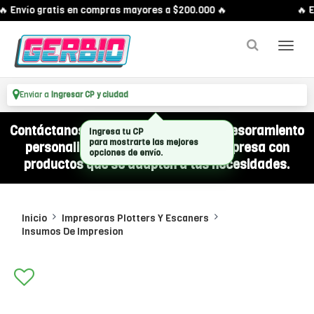
 Envío gratis en compras mayores a $200.000 🔥
🔥 E
Enviar a
Ingresar CP y ciudad
Contáctanos por WhatsApp y recibí asesoramiento
Ingresa tu CP
para mostrarte las mejores
personalizado para equipar a tu empresa con
opciones de envío.
productos que se adapten a tus necesidades.
Inicio
Impresoras Plotters Y Escaners
Insumos De Impresion