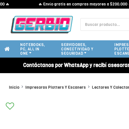
🔥 Envío gratis en compras mayores a $200.000 🔥
NOTEBOOKS,
SERVIDORES,
IMPRES
PC, ALL IN
CONECTIVIDAD Y
PLOTTE
ONE
SEGURIDAD
ESCAN
Contáctanos por WhatsApp y recibí asesora
Inicio
Impresoras Plotters Y Escaners
Lectores Y Colecto