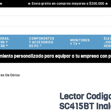
🔥 Envío gratis en compras mayores a $200.000 🔥
ORAS,
COMPONENTES
ELE
MONITORES
RS Y
Y ACCESORIOS
, HO
Y TV
ERS
DE PC
HER
miento personalizado para equipar a tu empresa con p
res De Datos
Lector Codig
SC415BT Ina