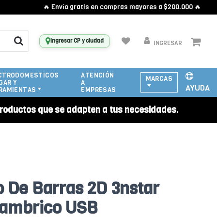
🔥 Envío gratis en compras mayores a $200.000 🔥
Ingresar CP y ciudad
INGRESAR
CTRODOMESTICOS
ATENCIÓN
MARCAS
GAR Y
A
AYUDA
RAMIENTAS
EMPRESAS
roductos que se adapten a tus necesidades.
o De Barras 2D 3nstar
lambrico USB