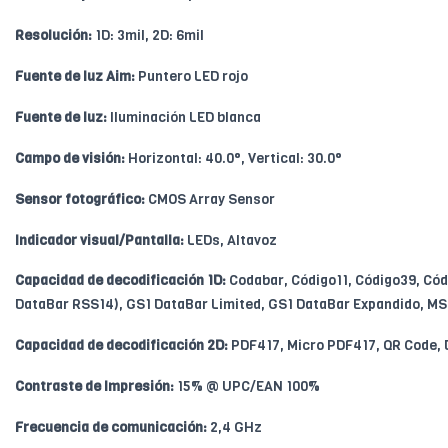
Resolución:
1D: 3mil, 2D: 6mil
Fuente de luz Aim:
Puntero LED rojo
Fuente de luz:
Iluminación LED blanca
Campo de visión:
Horizontal: 40.0°, Vertical: 30.0°
Sensor fotográfico:
CMOS Array Sensor
Indicador visual/Pantalla:
LEDs, Altavoz
Capacidad de decodificación 1D:
Codabar, Código11, Código39, Códi
DataBar RSS14), GS1 DataBar Limited, GS1 DataBar Expandido, MSI
Capacidad de decodificación 2D:
PDF417, Micro PDF417, QR Code, 
Contraste de Impresión:
15% @ UPC/EAN 100%
Frecuencia de comunicación:
2,4 GHz