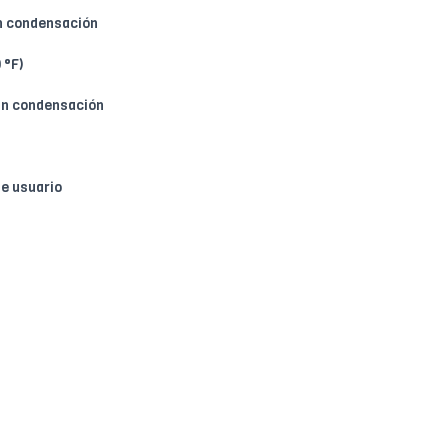
in condensación
 °F)
sin condensación
de usuario