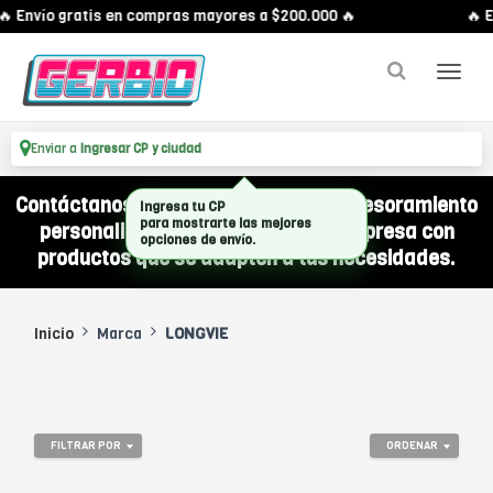
🔥 Envío gratis en compras mayores a $200.000 🔥
🔥 E
Enviar a
Ingresar CP y ciudad
Contáctanos por WhatsApp y recibí asesoramiento
Ingresa tu CP
para mostrarte las mejores
personalizado para equipar a tu empresa con
opciones de envío.
productos que se adapten a tus necesidades.
Inicio
Marca
LONGVIE
FILTRAR POR
ORDENAR