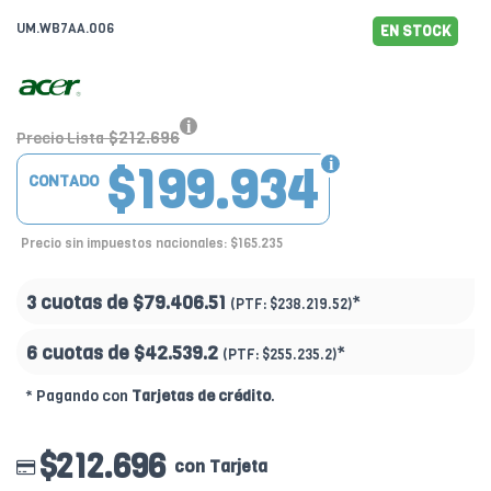
UM.WB7AA.006
EN STOCK
$212.696
Precio Lista
$199.934
CONTADO
Precio sin impuestos nacionales: $165.235
3 cuotas de
$79.406.51
*
(PTF:
$238.219.52)
6 cuotas de
$42.539.2
*
(PTF:
$255.235.2)
* Pagando con
Tarjetas de crédito
.
$212.696
con Tarjeta