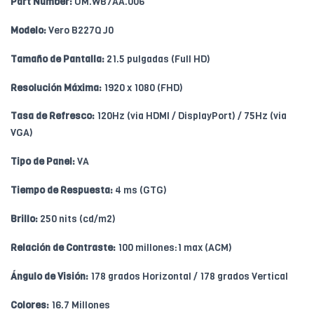
Part Number:
UM.WB7AA.006
Modelo:
Vero B227Q J0
Tamaño de Pantalla:
21.5 pulgadas (Full HD)
Resolución Máxima:
1920 x 1080 (FHD)
Tasa de Refresco:
120Hz (via HDMI / DisplayPort) / 75Hz (via
VGA)
Tipo de Panel:
VA
Tiempo de Respuesta:
4 ms (GTG)
Brillo:
250 nits (cd/m2)
Relación de Contraste:
100 millones:1 max (ACM)
Ángulo de Visión:
178 grados Horizontal / 178 grados Vertical
Colores:
16.7 Millones