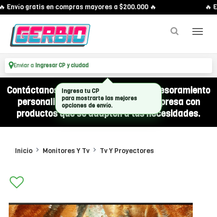
 Envío gratis en compras mayores a $200.000 🔥
🔥 E
Enviar a
Ingresar CP y ciudad
Contáctanos por WhatsApp y recibí asesoramiento
Ingresa tu CP
personalizado para equipar a tu empresa con
para mostrarte las mejores
opciones de envío.
productos que se adapten a tus necesidades.
Inicio
Monitores Y Tv
Tv Y Proyectores