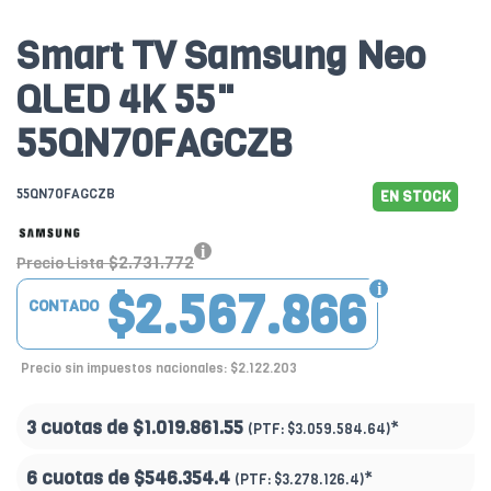
Smart TV Samsung Neo
QLED 4K 55"
55QN70FAGCZB
55QN70FAGCZB
EN STOCK
$2.731.772
Precio Lista
$2.567.866
CONTADO
Precio sin impuestos nacionales: $2.122.203
3 cuotas de
$1.019.861.55
*
(PTF:
$3.059.584.64)
6 cuotas de
$546.354.4
*
(PTF:
$3.278.126.4)