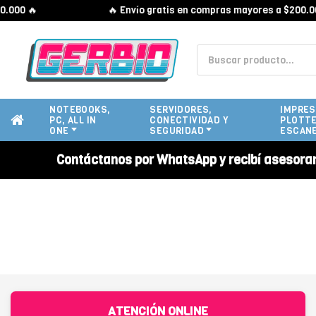
000 🔥
🔥 Envío gratis en compras mayores a $200.000
NOTEBOOKS,
SERVIDORES,
IMPRES
PC, ALL IN
CONECTIVIDAD Y
PLOTTE
ONE
SEGURIDAD
ESCAN
Contáctanos por WhatsApp y recibí asesora
ATENCIÓN ONLINE