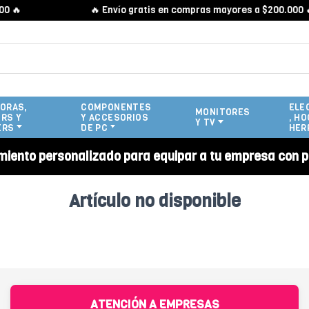
 🔥
🔥 Envío gratis en compras mayores a $200.000 🔥
ORAS,
COMPONENTES
ELE
MONITORES
RS Y
Y ACCESORIOS
, HO
Y TV
ERS
DE PC
HER
miento personalizado para equipar a tu empresa con p
Artículo no disponible
ATENCIÓN A EMPRESAS