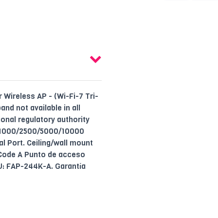
Wireless AP - (Wi-Fi-7 Tri-
nd not available in all
onal regulatory authority
0/1000/2500/5000/10000
l Port. Ceiling/wall mount
n Code A Punto de acceso
KU: FAP-244K-A. Garantía