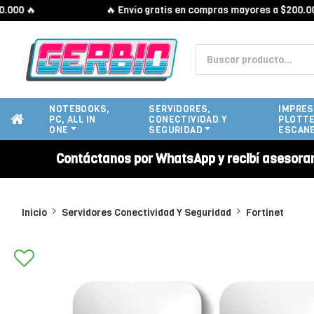
0 🔥
🔥 Envío gratis en compras mayores a $200.000 
NOTEBOOKS,
SERVIDORES,
IMPRES
PC, ALL IN
CONECTIVIDAD Y
PLOTTE
ONE
SEGURIDAD
ESCAN
Contáctanos por WhatsApp y recibí asesora
Inicio
Servidores Conectividad Y Seguridad
Fortinet