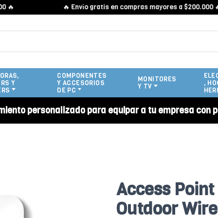

🔥 Envío gratis en compras mayores a $200.000 🔥
ORAS,
COMPONENTES
ELE
MONITORES
RS Y
Y ACCESORIOS
, HO
Y TV
ERS
DE PC
HER
miento personalizado para equipar a tu empresa con p
Access Point 
Outdoor Wire