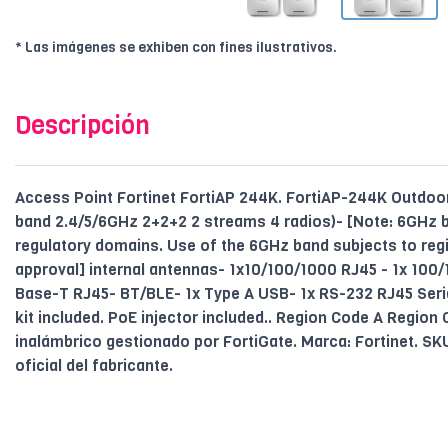
* Las imágenes se exhiben con fines ilustrativos.
Descripción
Access Point Fortinet FortiAP 244K. FortiAP-244K Outdoor 
band 2.4/5/6GHz 2+2+2 2 streams 4 radios)- [Note: 6GHz ba
regulatory domains. Use of the 6GHz band subjects to regi
approval] internal antennas- 1x10/100/1000 RJ45 - 1x 10
Base-T RJ45- BT/BLE- 1x Type A USB- 1x RS-232 RJ45 Seria
kit included. PoE injector included.. Region Code A Regio
inalámbrico gestionado por FortiGate. Marca: Fortinet. S
oficial del fabricante.