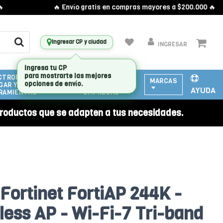
🔥 Envío gratis en compras mayores a $200.000 🔥
Ingresar CP y ciudad
INGRESAR
CTRODOMESTICOS
ATENCIÓN
MARCAS
GAR Y
A
AYUDA
RAMIENTAS
EMPRESAS
roductos que se adapten a tus necesidades.
Fortinet FortiAP 244K -
less AP - Wi-Fi-7 Tri-band