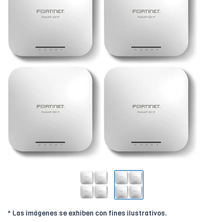
* Las imágenes se exhiben con fines ilustrativos.