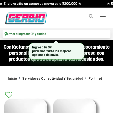
 Envío gratis en compras mayores a $200.000 🔥
🔥 E
Enviar a
Ingresar CP y ciudad
Contáctanos por WhatsApp y recibí asesoramiento
Ingresa tu CP
para mostrarte las mejores
personalizado para equipar a tu empresa con
opciones de envío.
productos que se adapten a tus necesidades.
Inicio
Servidores Conectividad Y Seguridad
Fortinet