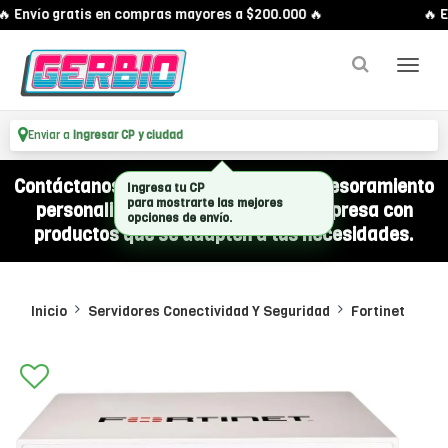
 Envío gratis en compras mayores a $200.000 🔥
🔥 E
Enviar a
Ingresar CP y ciudad
Contáctanos por WhatsApp y recibí asesoramiento
Ingresa tu CP
para mostrarte las mejores
personalizado para equipar a tu empresa con
opciones de envío.
productos que se adapten a tus necesidades.
Inicio
Servidores Conectividad Y Seguridad
Fortinet