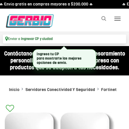
 Envío gratis en compras mayores a $200.000 🔥
🔥 E
Enviar a
Ingresar CP y ciudad
Contáctanos por WhatsApp y recibí asesoramiento
Ingresa tu CP
para mostrarte las mejores
personalizado para equipar a tu empresa con
opciones de envío.
productos que se adapten a tus necesidades.
Inicio
Servidores Conectividad Y Seguridad
Fortinet