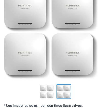
* Las imágenes se exhiben con fines ilustrativos.