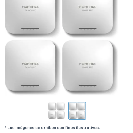
* Las imágenes se exhiben con fines ilustrativos.