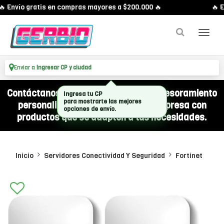
 Envío gratis en compras mayores a $200.000 🔥
🔥 E
Enviar a
Ingresar CP y ciudad
Contáctanos por WhatsApp y recibí asesoramiento
Ingresa tu CP
para mostrarte las mejores
personalizado para equipar a tu empresa con
opciones de envío.
productos que se adapten a tus necesidades.
Inicio
Servidores Conectividad Y Seguridad
Fortinet