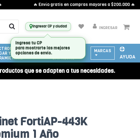
🔥 Envío gratis en compras mayores a $200.000 🔥
Ingresar CP y ciudad
INGRESAR
CTRODOMESTICOS
ATENCIÓN
MARCAS
GAR Y
A
AYUDA
RAMIENTAS
EMPRESAS
roductos que se adapten a tus necesidades.
tinet FortiAP-443K
emium 1 Año