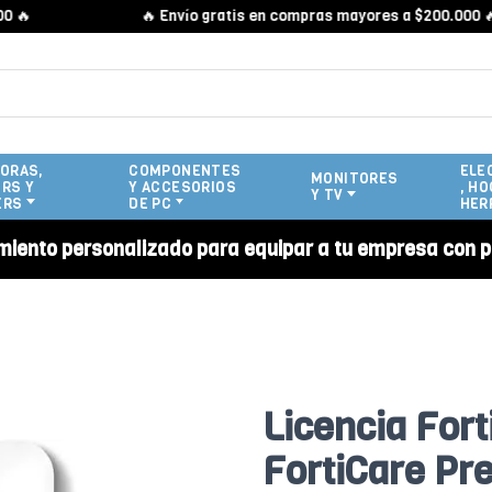
🔥 Envío gratis en compras mayores a $200.000 🔥
ORAS,
COMPONENTES
ELE
MONITORES
RS Y
Y ACCESORIOS
, HO
Y TV
ERS
DE PC
HER
miento personalizado para equipar a tu empresa con p
Licencia For
FortiCare Pr