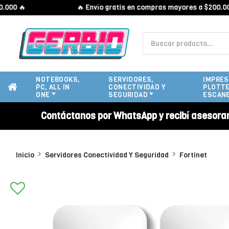
 🔥
🔥 Envío gratis en compras mayores a $200.000 🔥
NOTEBOOKS,
SERVIDORES,
IMPRES
PC, ALL IN
CONECTIVIDAD Y
PLOTTE
ONE
SEGURIDAD
ESCAN
Contáctanos por WhatsApp y recibí asesora
Inicio
Servidores Conectividad Y Seguridad
Fortinet