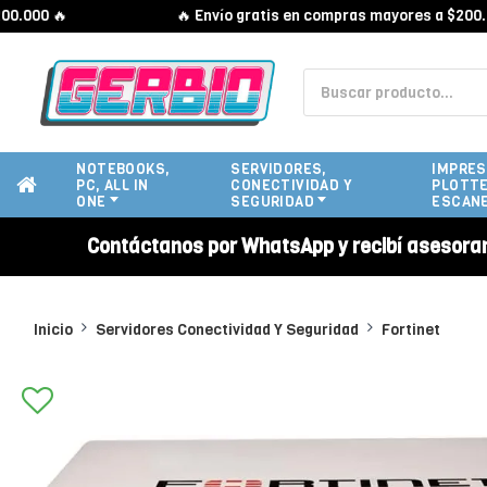
000 🔥
🔥 Envío gratis en compras mayores a $200.000 
NOTEBOOKS,
SERVIDORES,
IMPRES
PC, ALL IN
CONECTIVIDAD Y
PLOTTE
ONE
SEGURIDAD
ESCAN
Contáctanos por WhatsApp y recibí asesora
Inicio
Servidores Conectividad Y Seguridad
Fortinet