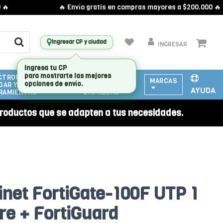
🔥 Envío gratis en compras mayores a $200.000 🔥
Ingresar CP y ciudad
INGRESAR
CTRODOMESTICOS
ATENCIÓN
MARCAS
GAR Y
A
AYUDA
RAMIENTAS
EMPRESAS
roductos que se adapten a tus necesidades.
inet FortiGate-100F UTP 1
re + FortiGuard