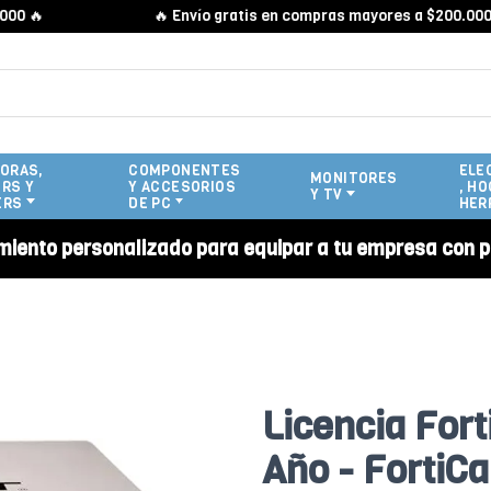
🔥
🔥 Envío gratis en compras mayores a $200.000 🔥
ORAS,
COMPONENTES
ELE
MONITORES
RS Y
Y ACCESORIOS
, HO
Y TV
ERS
DE PC
HER
miento personalizado para equipar a tu empresa con p
Licencia Fort
Año - FortiCa