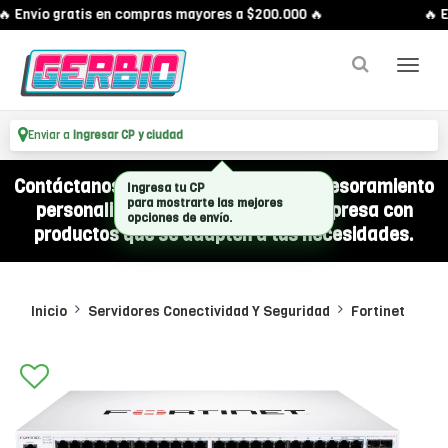
 Envío gratis en compras mayores a $200.000 🔥
🔥 E
Enviar a
Ingresar CP y ciudad
Contáctanos por WhatsApp y recibí asesoramiento
Ingresa tu CP
para mostrarte las mejores
personalizado para equipar a tu empresa con
opciones de envío.
productos que se adapten a tus necesidades.
Inicio
Servidores Conectividad Y Seguridad
Fortinet