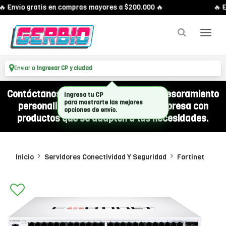
 Envío gratis en compras mayores a $200.000 🔥
🔥 E
Enviar a
Ingresar CP y ciudad
Contáctanos por WhatsApp y recibí asesoramiento
Ingresa tu CP
para mostrarte las mejores
personalizado para equipar a tu empresa con
opciones de envío.
productos que se adapten a tus necesidades.
Inicio
Servidores Conectividad Y Seguridad
Fortinet