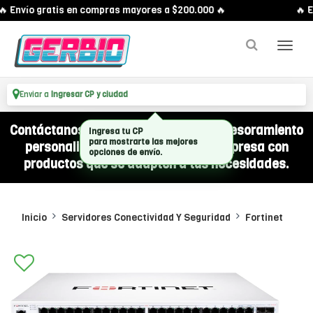
 Envío gratis en compras mayores a $200.000 🔥
🔥 E
Enviar a
Ingresar CP y ciudad
Contáctanos por WhatsApp y recibí asesoramiento
Ingresa tu CP
para mostrarte las mejores
personalizado para equipar a tu empresa con
opciones de envío.
productos que se adapten a tus necesidades.
Inicio
Servidores Conectividad Y Seguridad
Fortinet