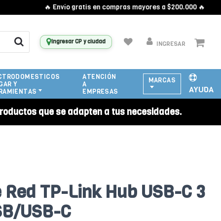
🔥 Envío gratis en compras mayores a $200.000 🔥
Ingresar CP y ciudad
INGRESAR
CTRODOMESTICOS
ATENCIÓN
MARCAS
GAR Y
A
AYUDA
RAMIENTAS
EMPRESAS
roductos que se adapten a tus necesidades.
 Red TP-Link Hub USB-C 3
SB/USB-C