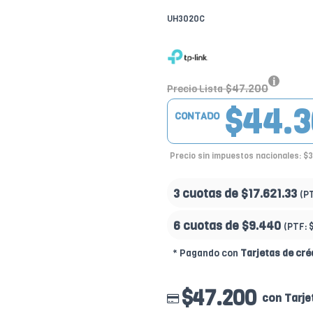
UH3020C
$47.200
Precio Lista
$44.3
CONTADO
Precio sin impuestos nacionales: $
3 cuotas de
$17.621.33
(P
6 cuotas de
$9.440
(PTF:
* Pagando con
Tarjetas de cré
$47.200
con Tarje