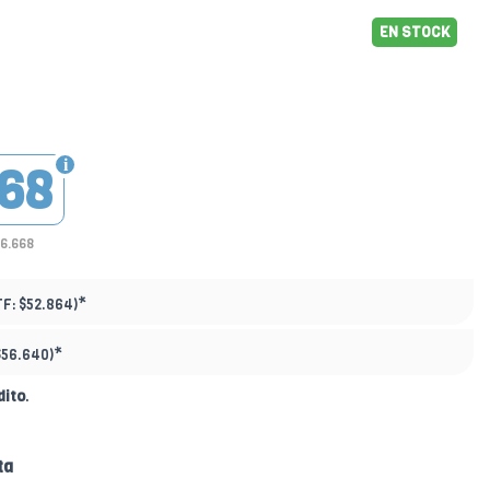
EN STOCK
68
36.668
*
TF:
$52.864)
*
$56.640)
dito
.
ta