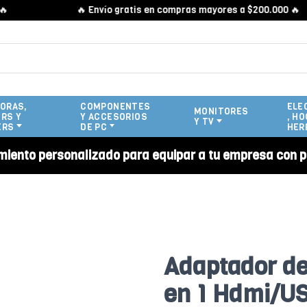
🔥 Envío gratis en compras mayores a $200.000 🔥
ORAS,
COMPONENTES
ELE
MONITORES
RS Y
Y ACCESORIOS
, HO
Y TV
ERS
DE PC
HER
miento personalizado para equipar a tu empresa con p
Adaptador de
en 1 Hdmi/U