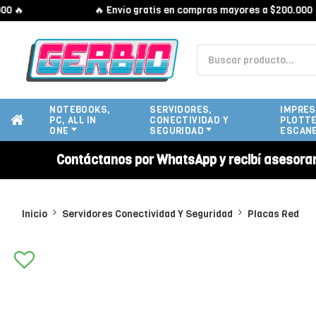

🔥 Envío gratis en compras mayores a $200.000 🔥
NOTEBOOKS,
SERVIDORES,
IMPRES
PC, ALL IN
CONECTIVIDAD Y
PLOTTE
ONE
SEGURIDAD
ESCAN
Contáctanos por WhatsApp y recibí asesora
Inicio
Servidores Conectividad Y Seguridad
Placas Red