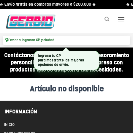
🔥 Envío gratis en compras mayores a $200.000 🔥
🔥 E
Enviar a
Ingresar CP y ciudad
Contáctanos por WhatsApp y recibí asesoramiento
Ingresa tu CP
para mostrarte las mejores
personalizado para equipar a tu empresa con
opciones de envío.
productos que se adapten a tus necesidades.
Artículo no disponible
INFORMACIÓN
INICIO