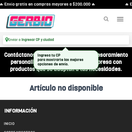
🔥 Envío gratis en compras mayores a $200.000 🔥
🔥 E
Enviar a
Ingresar CP y ciudad
Contáctanos por WhatsApp y recibí asesoramiento
Ingresa tu CP
para mostrarte las mejores
personalizado para equipar a tu empresa con
opciones de envío.
productos que se adapten a tus necesidades.
Artículo no disponible
INFORMACIÓN
INICIO