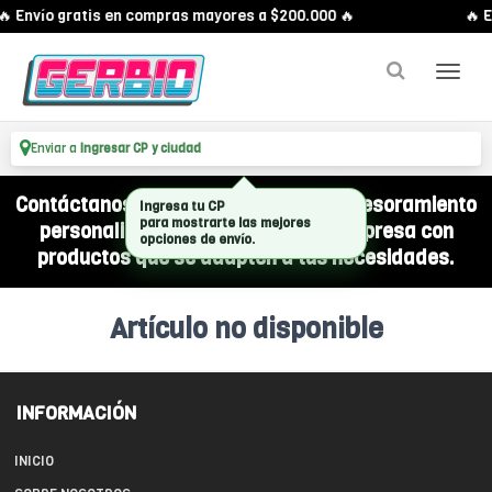
🔥 Envío gratis en compras mayores a $200.000 🔥
🔥 E
Enviar a
Ingresar CP y ciudad
Contáctanos por WhatsApp y recibí asesoramiento
Ingresa tu CP
para mostrarte las mejores
personalizado para equipar a tu empresa con
opciones de envío.
productos que se adapten a tus necesidades.
Artículo no disponible
INFORMACIÓN
INICIO