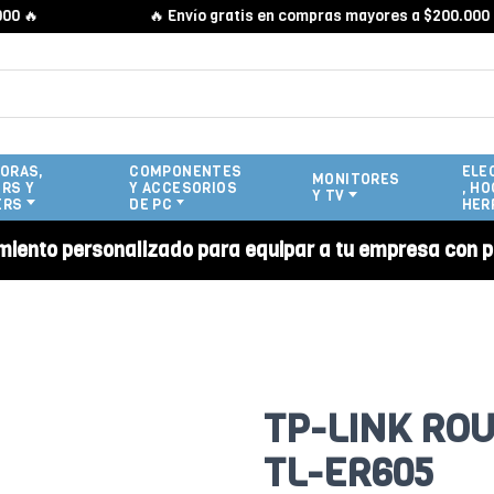

🔥 Envío gratis en compras mayores a $200.000 🔥
ORAS,
COMPONENTES
ELE
MONITORES
RS Y
Y ACCESORIOS
, HO
Y TV
ERS
DE PC
HER
miento personalizado para equipar a tu empresa con p
TP-LINK ROU
TL-ER605