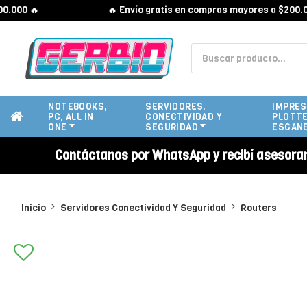
0 🔥
🔥 Envío gratis en compras mayores a $200.000 
NOTEBOOKS,
SERVIDORES,
IMPRES
PC, ALL IN
CONECTIVIDAD Y
PLOTTE
ONE
SEGURIDAD
ESCAN
Contáctanos por WhatsApp y recibí asesora
Inicio
Servidores Conectividad Y Seguridad
Routers