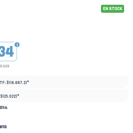
EN STOCK
34
88.628
*
PTF:
$116.687.2)
*
:
$125.022)
dito
.
eta