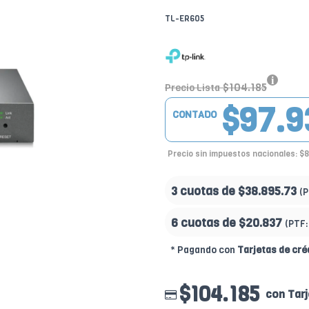
TL-ER605
$104.185
Precio Lista
$97.9
CONTADO
Precio sin impuestos nacionales: $
3 cuotas de
$38.895.73
(
6 cuotas de
$20.837
(PTF
* Pagando con
Tarjetas de cré
$104.185
con Tarj