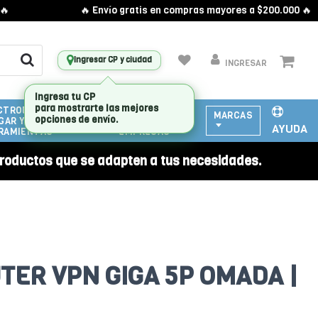
🔥 Envío gratis en compras mayores a $200.000 🔥
Ingresar CP y ciudad
INGRESAR
CTRODOMESTICOS
ATENCIÓN
MARCAS
GAR Y
A
AYUDA
RAMIENTAS
EMPRESAS
roductos que se adapten a tus necesidades.
TER VPN GIGA 5P OMADA |