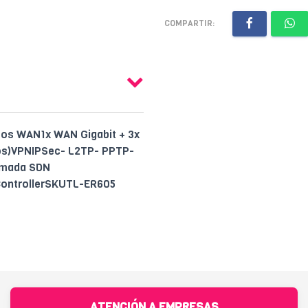
COMPARTIR:
tos WAN1x WAN Gigabit + 3x
tos)VPNIPSec- L2TP- PPTP-
Omada SDN
ControllerSKUTL-ER605
ATENCIÓN A EMPRESAS