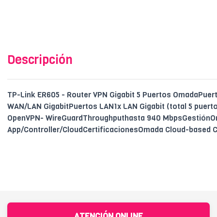
Descripción
TP-Link ER605 - Router VPN Gigabit 5 Puertos OmadaPuer
WAN/LAN GigabitPuertos LAN1x LAN Gigabit (total 5 puer
OpenVPN- WireGuardThroughputhasta 940 MbpsGestión
App/Controller/CloudCertificacionesOmada Cloud-based 
ATENCIÓN ONLINE