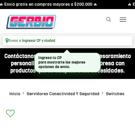
 Envío gratis en compras mayores a $200.000 🔥
🔥 E
Enviar a
Ingresar CP y ciudad
Contáctanos por WhatsApp y recibí asesoramiento
personalizado para equipar a tu empresa con
productos que se adapten a tus necesidades.
Inicio
Servidores Conectividad Y Seguridad
Switches