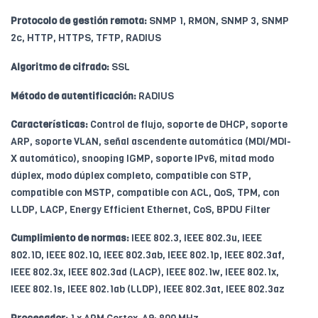
Protocolo de gestión remota:
SNMP 1, RMON, SNMP 3, SNMP
2c, HTTP, HTTPS, TFTP, RADIUS
Algoritmo de cifrado:
SSL
Método de autentificación:
RADIUS
Características:
Control de flujo, soporte de DHCP, soporte
ARP, soporte VLAN, señal ascendente automática (MDI/MDI-
X automático), snooping IGMP, soporte IPv6, mitad modo
dúplex, modo dúplex completo, compatible con STP,
compatible con MSTP, compatible con ACL, QoS, TPM, con
LLDP, LACP, Energy Efficient Ethernet, CoS, BPDU Filter
Cumplimiento de normas:
IEEE 802.3, IEEE 802.3u, IEEE
802.1D, IEEE 802.1Q, IEEE 802.3ab, IEEE 802.1p, IEEE 802.3af,
IEEE 802.3x, IEEE 802.3ad (LACP), IEEE 802.1w, IEEE 802.1x,
IEEE 802.1s, IEEE 802.1ab (LLDP), IEEE 802.3at, IEEE 802.3az