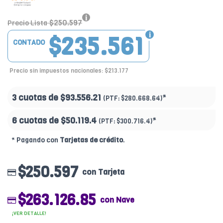
$250.597
Precio Lista
$235.561
CONTADO
Precio sin impuestos nacionales: $213.177
3 cuotas de
$93.556.21
*
(PTF:
$280.668.64)
6 cuotas de
$50.119.4
*
(PTF:
$300.716.4)
* Pagando con
Tarjetas de crédito
.
$250.597
con Tarjeta
$263.126.85
con Nave
¡VER DETALLE!