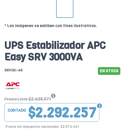
* Las imágenes se exhiben con fines ilustrativos.
UPS Estabilizador APC
Easy SRV 3000VA
SRV3KI-AR
EN STOCK
$2.438.571
Precio Lista
$2.292.257
CONTADO
Precio sin impuestos nacionales: $2.074.441