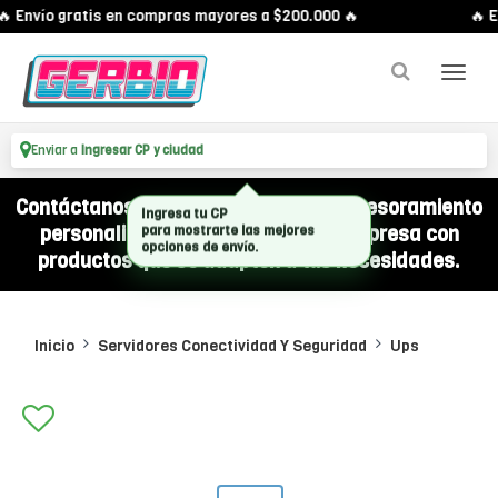
 Envío gratis en compras mayores a $200.000 🔥
🔥 En
Enviar a
Ingresar CP y ciudad
Contáctanos por WhatsApp y recibí asesoramiento
personalizado para equipar a tu empresa con
productos que se adapten a tus necesidades.
Inicio
Servidores Conectividad Y Seguridad
Ups