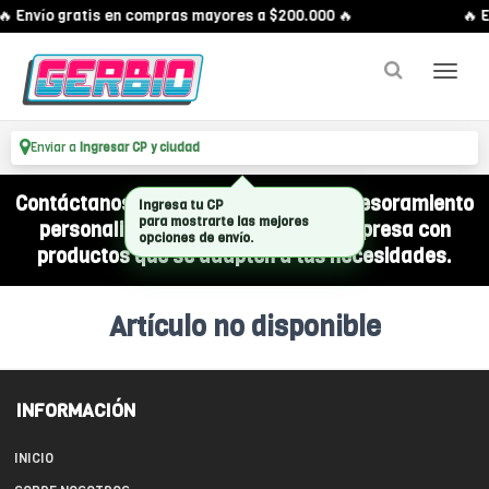
🔥 Envío gratis en compras mayores a $200.000 🔥
🔥 E
Enviar a
Ingresar CP y ciudad
Contáctanos por WhatsApp y recibí asesoramiento
Ingresa tu CP
para mostrarte las mejores
personalizado para equipar a tu empresa con
opciones de envío.
productos que se adapten a tus necesidades.
Artículo no disponible
INFORMACIÓN
INICIO