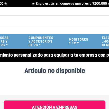
🔥
🔥 Envío gratis en compras mayores a $200.000 🔥
ORAS,
COMPONENTES
ELE
MONITORES
RS Y
Y ACCESORIOS
, HO
Y TV
ERS
DE PC
HER
miento personalizado para equipar a tu empresa con p
Artículo no disponible
ATENCIÓN A EMPRESAS