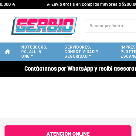
00 🔥
🔥 Envío gratis en compras mayores a $200.000 
NOTEBOOKS,
SERVIDORES,
IMPRES
PC, ALL IN
CONECTIVIDAD Y
PLOTTE
ONE
SEGURIDAD
ESCAN
Contáctanos por WhatsApp y recibí asesora
ATENCIÓN ONLINE