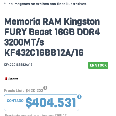
* Las imágenes se exhiben con fines ilustrativos.
Memoria RAM Kingston
FURY Beast 16GB DDR4
3200MT/s
KF432C16BB12A/16
KF432C16BB12A/16
EN STOCK
$430.352
Precio Lista
$404.531
CONTADO
Precio sin impuestos nacionales: $366.091