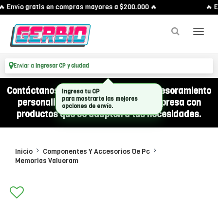
 Envío gratis en compras mayores a $200.000 🔥
🔥 E
Enviar a
Ingresar CP y ciudad
Contáctanos por WhatsApp y recibí asesoramiento
personalizado para equipar a tu empresa con
productos que se adapten a tus necesidades.
Inicio
Componentes Y Accesorios De Pc
Memorias Valueram