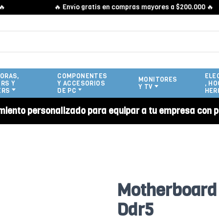
🔥 Envío gratis en compras mayores a $200.000 🔥
ORAS,
COMPONENTES
ELE
MONITORES
RS Y
Y ACCESORIOS
, HO
Y TV
ERS
DE PC
HER
miento personalizado para equipar a tu empresa con p
Motherboard
Ddr5