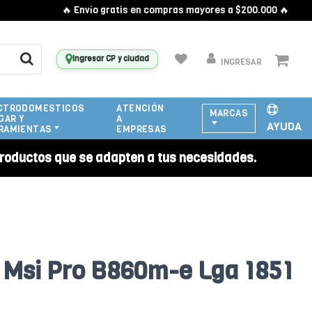
🔥 Envío gratis en compras mayores a $200.000 🔥
Ingresar CP y ciudad
INGRESAR
CTRODOMESTICOS
ATENCIÓN
MARCAS
GAR Y
A
AYUDA
RAMIENTAS
EMPRESAS
roductos que se adapten a tus necesidades.
 Msi Pro B860m-e Lga 1851