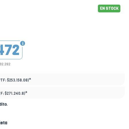
EN STOCK
472
192.282
*
PTF:
$253.158.08)
*
TF:
$271.240.8)
dito
.
jeta