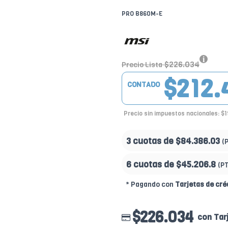
PRO B860M-E
$226.034
Precio Lista
$212.
CONTADO
Precio sin impuestos nacionales: $
3 cuotas de
$84.386.03
(
6 cuotas de
$45.206.8
(P
* Pagando con
Tarjetas de cré
$226.034
con Tar