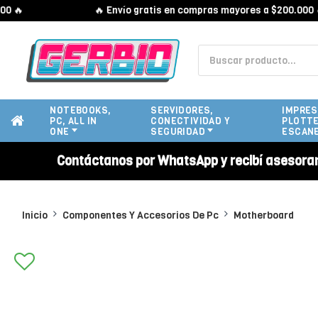

🔥 Envío gratis en compras mayores a $200.000 🔥
NOTEBOOKS,
SERVIDORES,
IMPRES
PC, ALL IN
CONECTIVIDAD Y
PLOTTE
ONE
SEGURIDAD
ESCAN
Contáctanos por WhatsApp y recibí asesora
Inicio
Componentes Y Accesorios De Pc
Motherboard