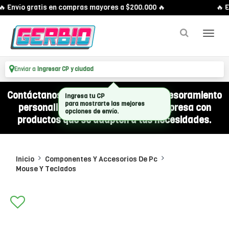
 Envío gratis en compras mayores a $200.000 🔥
🔥 E
Enviar a
Ingresar CP y ciudad
Contáctanos por WhatsApp y recibí asesoramiento
Ingresa tu CP
para mostrarte las mejores
personalizado para equipar a tu empresa con
opciones de envío.
productos que se adapten a tus necesidades.
Inicio
Componentes Y Accesorios De Pc
Mouse Y Teclados