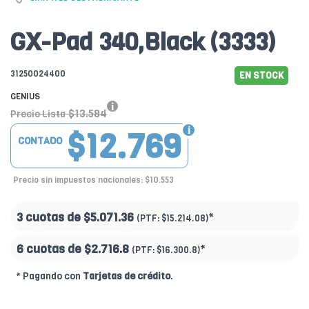
GX-Pad 340,Black (3333)
31250024400
EN STOCK
GENIUS
$13.584
Precio Lista
$12.769
CONTADO
Precio sin impuestos nacionales: $10.553
3 cuotas de
$5.071.36
*
(PTF:
$15.214.08)
6 cuotas de
$2.716.8
*
(PTF:
$16.300.8)
* Pagando con
Tarjetas de crédito
.