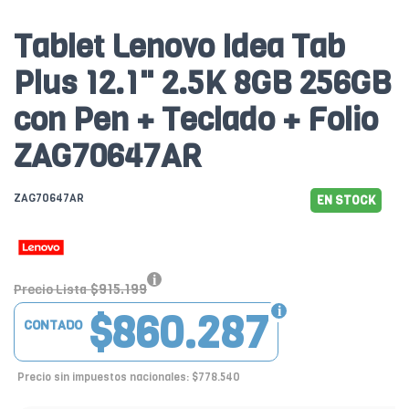
Tablet Lenovo Idea Tab
Plus 12.1" 2.5K 8GB 256GB
con Pen + Teclado + Folio
ZAG70647AR
ZAG70647AR
EN STOCK
$915.199
Precio Lista
$860.287
CONTADO
Precio sin impuestos nacionales: $778.540