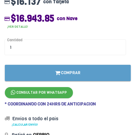
$16.137
con Tarjeta
$16.943.85
con Nave
¡VER DETALLE!
Cantidad
COMPRAR
CONSULTAR POR WHATSAPP
* COORDINANDO CON 24HRS DE ANTICIPACION
Envíos a todo el país
¡CALCULAR ENVÍO!
Retirá en
GERBIO
.