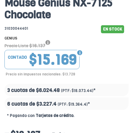
Mouse Genius NX-7125
Chocolate
31030044401
EN STOCK
GENIUS
$16.137
Precio Lista
$15.169
CONTADO
Precio sin impuestos nacionales: $13.728
3 cuotas de
$6.024.48
*
(PTF:
$18.073.44)
6 cuotas de
$3.227.4
*
(PTF:
$19.364.4)
* Pagando con
Tarjetas de crédito
.