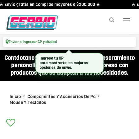
 Envío gratis en compras mayores a $200.000 🔥
🔥 E
Enviar a
Ingresar CP y ciudad
Contáctanos por WhatsApp y recibí asesoramiento
Ingresa tu CP
para mostrarte las mejores
personalizado para equipar a tu empresa con
opciones de envío.
productos que se adapten a tus necesidades.
Inicio
Componentes Y Accesorios De Pc
Mouse Y Teclados