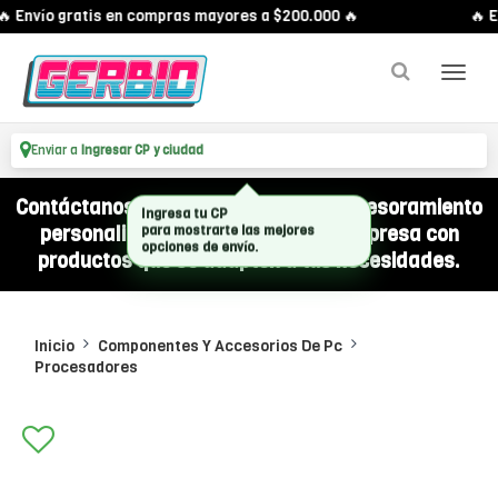
 Envío gratis en compras mayores a $200.000 🔥
🔥 En
Enviar a
Ingresar CP y ciudad
Contáctanos por WhatsApp y recibí asesoramiento
personalizado para equipar a tu empresa con
productos que se adapten a tus necesidades.
Inicio
Componentes Y Accesorios De Pc
Procesadores