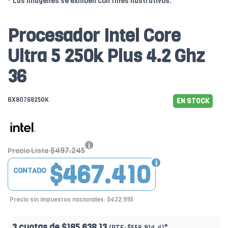
* Las imágenes se exhiben con fines ilustrativos.
Procesador Intel Core
Ultra 5 250k Plus 4.2 Ghz
36
BX80768250K
EN STOCK
$497.245
Precio Lista
$467.410
CONTADO
Precio sin impuestos nacionales: $422.995
3 cuotas de
$185.638.13
*
(PTF:
$556.914.4)