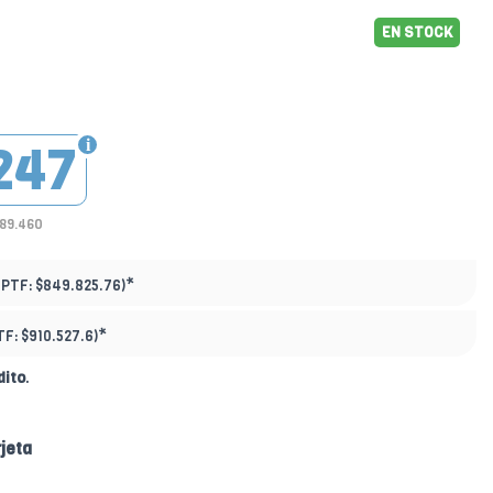
EN STOCK
247
589.460
*
(PTF:
$849.825.76)
*
TF:
$910.527.6)
dito
.
jeta