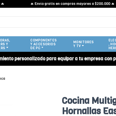
🔥 Envío gratis en compras mayores a $200.000 🔥
ORAS,
COMPONENTES
ELE
MONITORES
RS Y
Y ACCESORIOS
, HO
Y TV
ERS
DE PC
HER
miento personalizado para equipar a tu empresa con p
nca
Cocina Multi
Hornallas Ea