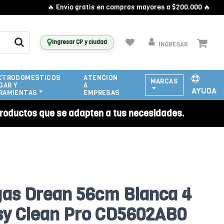
🔥 Envío gratis en compras mayores a $200.000 🔥
Ingresar CP y ciudad
INGRESAR
CTRODOMESTICOS
ATENCIÓN
MARCAS
GAR Y
A
AYUDA
RAMIENTAS
EMPRESAS
roductos que se adapten a tus necesidades.
gas Drean 56cm Blanca 4
sy Clean Pro CD5602AB0