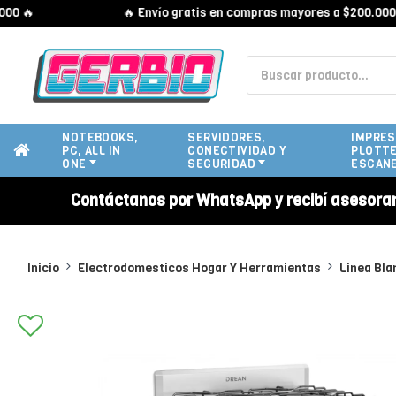
🔥 Envío gratis en compras mayores a $200.000 🔥
NOTEBOOKS,
SERVIDORES,
IMPRES
PC, ALL IN
CONECTIVIDAD Y
PLOTTE
ONE
SEGURIDAD
ESCAN
Contáctanos por WhatsApp y recibí asesora
Inicio
Electrodomesticos Hogar Y Herramientas
Linea Bla