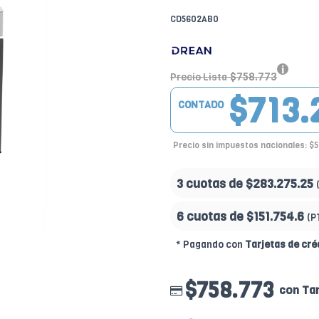
CD5602AB0
$758.773
Precio Lista
$713.
CONTADO
Precio sin impuestos nacionales: $
3 cuotas de
$283.275.25
6 cuotas de
$151.754.6
(P
* Pagando con
Tarjetas de cré
$758.773
con Tar