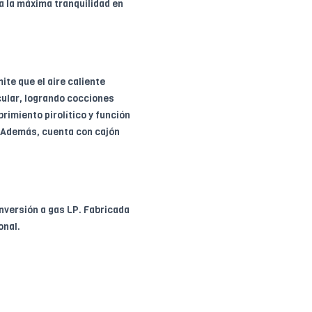
a la máxima tranquilidad en
te que el aire caliente
cular, logrando cocciones
rimiento pirolítico y función
. Además, cuenta con cajón
conversión a gas LP. Fabricada
onal.